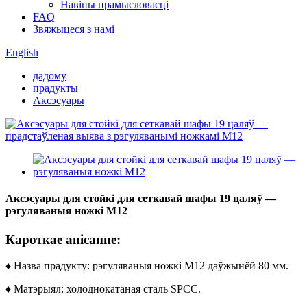
Навіны прамысловасці
FAQ
Звяжыцеся з намі
English
дадому
прадукты
Аксэсуары
Аксэсуары для стойкі для сеткавай шафы 19 цаляў —
рэгуляваныя ножкі M12
Кароткае апісанне:
♦ Назва прадукту: рэгуляваныя ножкі M12 даўжынёй 80 мм.
♦ Матэрыял: холоднокатаная сталь SPCC.