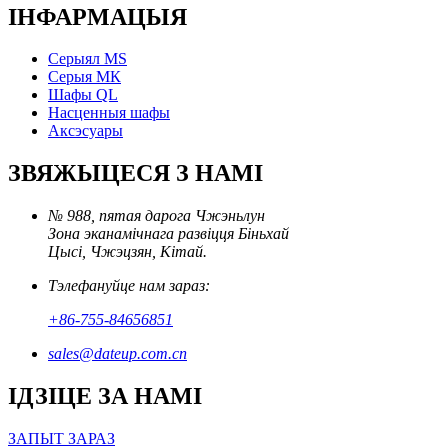
ІНФАРМАЦЫЯ
Серыял MS
Серыя МК
Шафы QL
Насценныя шафы
Аксэсуары
ЗВЯЖЫЦЕСЯ З НАМІ
№ 988, пятая дарога Чжэньлун
Зона эканамічнага развіцця Біньхай
Цысі, Чжэцзян, Кітай.
Тэлефануйце нам зараз:
+86-755-84656851
sales@dateup.com.cn
ІДЗІЦЕ ЗА НАМІ
ЗАПЫТ ЗАРАЗ