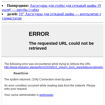
Папярэдняя:
Аксэсуары для стойкі для сеткавай шафы 19
цаляў — шрубы і гайкі
далей:
19” Аксэсуары для сеткавай шафы — вентылятар з
тэрмастатам