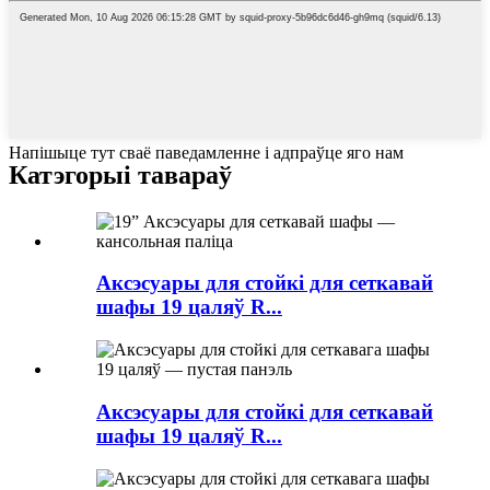
Напішыце тут сваё паведамленне і адпраўце яго нам
Катэгорыі тавараў
Аксэсуары для стойкі для сеткавай
шафы 19 цаляў R...
Аксэсуары для стойкі для сеткавай
шафы 19 цаляў R...