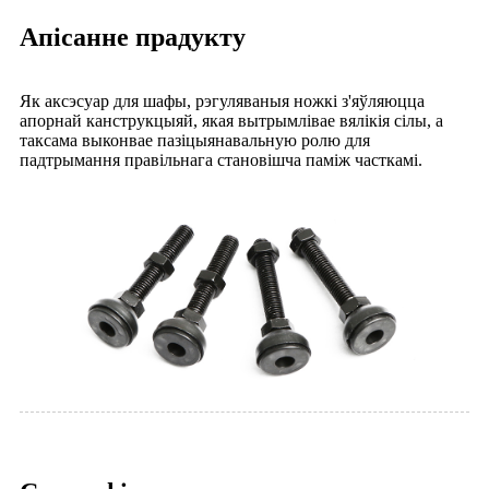
Апісанне прадукту
Як аксэсуар для шафы, рэгуляваныя ножкі з'яўляюцца
апорнай канструкцыяй, якая вытрымлівае вялікія сілы, а
таксама выконвае пазіцыянавальную ролю для
падтрымання правільнага становішча паміж часткамі.