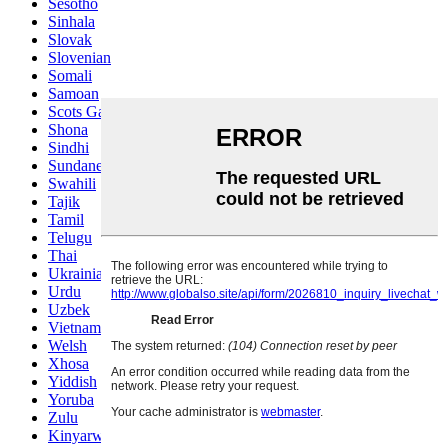
Sesotho
Sinhala
Slovak
Slovenian
Somali
Samoan
Scots Gaelic
Shona
Sindhi
Sundanese
Swahili
Tajik
Tamil
Telugu
Thai
Ukrainian
Urdu
Uzbek
Vietnamese
Welsh
Xhosa
Yiddish
Yoruba
Zulu
Kinyarwanda