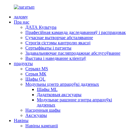
дадому
Пра нас
ДАТА Культура
Прафесійная каманда даследаванняў і распрацовак
Сучаснае вытворчае абсталяванне
Строгія сістэмы кантролю якасці
Сертыфікаты і патэнты
Задавальняючае пасляпродажнае абслугоўванне
Выстава і наведванне кліентаў
прадукты
Серыял MS
Серыя МК
Шафы QL
Модульны цэнтр апрацоўкі дадзеных
Шафы ML
Дадатковыя аксэсуары
Модульнае рашэнне цэнтра апрацоўкі
дадзеных
Насценныя шафы
Аксэсуары
Навіны
Навіны кампаніі