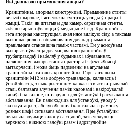
Які дыяпазон прымянення апоры?
Кранштэйны, апорныя канструкцыі. Прымяненне стэнты
вельмі шырокае, і яго можна сустрэць усюды ў працы і
жыцці. Такія, як штатывы для камер, сардэчныя стэнты,
якія выкарыстоўваюцца ў медыцыне і г. д. Кранштэйн -
гэта апорная канструкцыя, якая нясе вялікую сілу, а таксама
выконвае ролю пазіцыянавання для падтрымання
правільнага становішча паміж часткамі. Ён у асноўным
выкарыстоўваецца для мацавання кранштэйнаў
трубаправодаў і кабеляў у будынках і збудаваннях,
паляпшэння выкарыстання прасторы і эфектыўнасці
вытворчасці, і можа быць падзелены на агульныя
кранштэйны і гатовыя кранштэйны. Гарызантальны
кранштэйн M12 мае добрую трываласць, калянасць і
ўстойлівасць, з выкарыстаннем каркаса з высокатрывалай
сталі, балтавага злучэння паміж калонамі і накіроўвалай
канаўкі на калоне, што зручна для ўстаноўкі і рэгулявання
абсталявання. Ён падыходзіць для ўстаноўкі, уводу ў
эксплуатацыю, абслугоўвання і капітальнага рамонту
розных шаф і сеткавага абсталявання. Пры ўсталёўцы
шчыльна злучыце калону са сцяной, затым злучыце
верхнюю і ніжнюю галоўкі разам і адрэгулюйце.