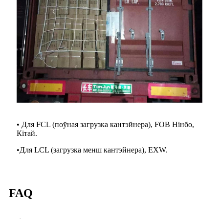
• Для FCL (поўная загрузка кантэйнера), FOB Нінбо,
Кітай.
•
Для LCL (загрузка менш кантэйнера), EXW.
FAQ