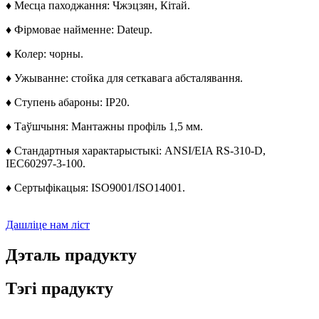
♦ Месца паходжання: Чжэцзян, Кітай.
♦ Фірмовае найменне: Dateup.
♦ Колер: чорны.
♦ Ужыванне: стойка для сеткавага абсталявання.
♦ Ступень абароны: IP20.
♦ Таўшчыня: Мантажны профіль 1,5 мм.
♦ Стандартныя характарыстыкі: ANSI/EIA RS-310-D,
IEC60297-3-100.
♦ Сертыфікацыя: ISO9001/ISO14001.
Дашліце нам ліст
Дэталь прадукту
Тэгі прадукту