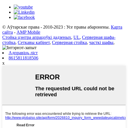
© Аўтарскае права - 2010-2023 : Усе правы абаронены.
Карта
сайта
-
AMP Mobile
Стойка цэнтра апрацоўкі дадзеных
,
UL
,
Серверная шафа-
стойка
,
Сеткавы кабінет
,
Серверная стойка
,
часткі шафы
,
Адправіць ліст
8615811818506
x