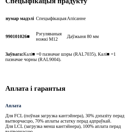
Спецыфікацыя прадукту
нумар мадэлі
Спецыфікацыя
Апісанне
Рэгуляваныя
990101026■
Даўжыня 80 мм
ножкі M12
Заўвага:
Калі■ =0 пазначае шэры (RAL7035), Калі■ =1
пазначае чорны (RAL9004).
Аплата і гарантыя
Аплата
Для FCL (поўная загрузка кантэйнера), 30% дэпазіту перад
вытворчасцю, 70% аплаты астатку перад адпраўкай.
Для LCL (загрузка менш кантэйнера), 100% аплата перад
вытворчасцю.