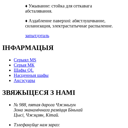
♦ Ужыванне: стойка для сеткавага
абсталявання.
♦ Аздабленне паверхні: абястлушчванне,
силанизация, электрастатычнае распыленне.
запыт
дэталь
ІНФАРМАЦЫЯ
Серыял MS
Серыя МК
Шафы QL
Насценныя шафы
Аксэсуары
ЗВЯЖЫЦЕСЯ З НАМІ
№ 988, пятая дарога Чжэньлун
Зона эканамічнага развіцця Біньхай
Цысі, Чжэцзян, Кітай.
Тэлефануйце нам зараз: