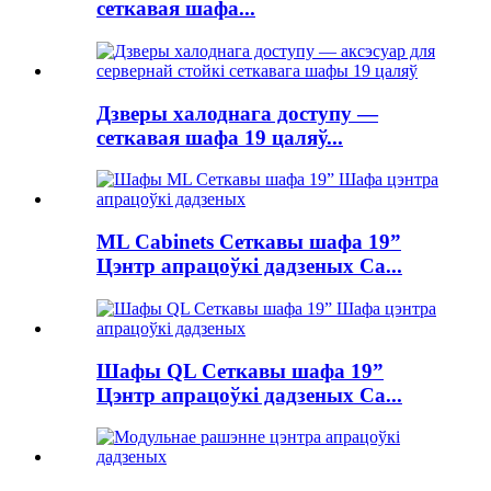
сеткавая шафа...
Дзверы халоднага доступу —
сеткавая шафа 19 цаляў...
ML Cabinets Сеткавы шафа 19”
Цэнтр апрацоўкі дадзеных Ca...
Шафы QL Сеткавы шафа 19”
Цэнтр апрацоўкі дадзеных Ca...