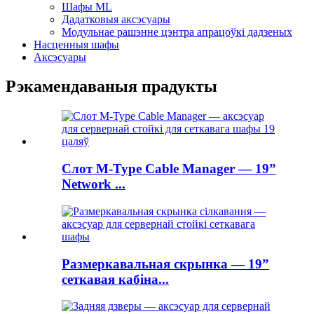
Шафы ML
Дадатковыя аксэсуары
Модульнае рашэнне цэнтра апрацоўкі дадзеных
Насценныя шафы
Аксэсуары
Рэкамендаваныя прадукты
Слот M-Type Cable Manager — 19”
Network ...
Размеркавальная скрынка — 19”
сеткавая кабіна...