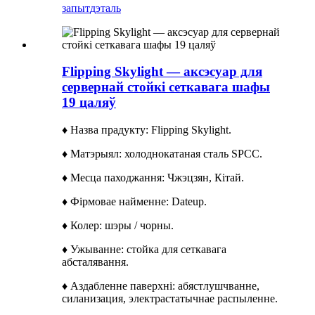
запыт
дэталь
Flipping Skylight — аксэсуар для
сервернай стойкі сеткавага шафы
19 цаляў
♦ Назва прадукту: Flipping Skylight.
♦ Матэрыял: холоднокатаная сталь SPCC.
♦ Месца паходжання: Чжэцзян, Кітай.
♦ Фірмовае найменне: Dateup.
♦ Колер: шэры / чорны.
♦ Ужыванне: стойка для сеткавага
абсталявання.
♦ Аздабленне паверхні: абястлушчванне,
силанизация, электрастатычнае распыленне.