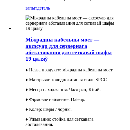
запыт
дэталь
Міжрадны кабельны мост —
аксэсуар для сервернага
абсталявання для сеткавай шафы
19 цаляў
♦ Назва прадукту: міжрадны кабельны мост.
♦ Матэрыял: холоднокатаная сталь SPCC.
♦ Месца паходжання: Чжэцзян, Кітай.
♦ Фірмовае найменне: Dateup.
♦ Колер: шэры / чорны.
♦ Ужыванне: стойка для сеткавага
абсталявання.