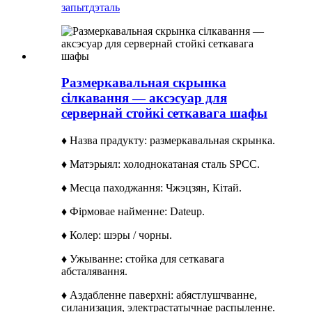
запыт
дэталь
Размеркавальная скрынка
сілкавання — аксэсуар для
сервернай стойкі сеткавага шафы
♦ Назва прадукту: размеркавальная скрынка.
♦ Матэрыял: холоднокатаная сталь SPCC.
♦ Месца паходжання: Чжэцзян, Кітай.
♦ Фірмовае найменне: Dateup.
♦ Колер: шэры / чорны.
♦ Ужыванне: стойка для сеткавага
абсталявання.
♦ Аздабленне паверхні: абястлушчванне,
силанизация, электрастатычнае распыленне.