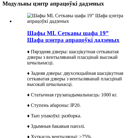
Модульны цэнтр апрацоўкі дадзеных
Шафы ML Сеткавы шафа 19”
Шафа цэнтра апрацоўкі дадзеных
♦ Пярэдняя дзверы: шасцікутная сеткаватая
дзверы з вентыляванай пласцінай высокай
шчыльнасці.
♦ Задняя дзверы: двухсекцыйная шасцікутная
сеткаватая дзверы з вентыляванай пласцінай
высокай шчыльнасці.
♦ Статычная грузападымальнасць: 1000 кг.
♦ Ступень абароны: IP20.
♦ Тып упакоўкі: разборка.
♦ Здымныя бакавыя панэлі.
♦ Хуткасць вентыляцыі: >75%.