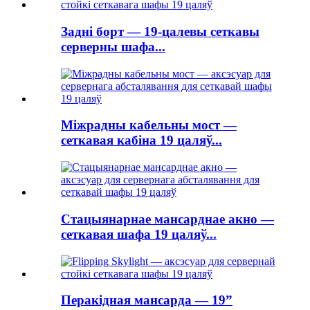
Задні борт — 19-цалевы сеткавы
серверны шафа...
Міжрадны кабельны мост —
сеткавая кабіна 19 цаляў...
Стацыянарнае мансарднае акно —
сеткавая шафа 19 цаляў...
Перакідная мансарда — 19”