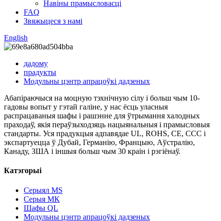
Навіны прамысловасці
FAQ
Звяжыцеся з намі
English
дадому
прадукты
Модульны цэнтр апрацоўкі дадзеных
Абапіраючыся на моцную тэхнічную сілу і больш чым 10-
гадовы вопыт у гэтай галіне, у нас ёсць уласныя
распрацаваныя шафы і рашэнне для ўтрымання халодных
праходаў, якія пераўзыходзяць нацыянальныя і прамысловыя
стандарты. Уся прадукцыя адпавядае UL, ROHS, CE, CCC і
экспартуецца ў Дубай, Германію, Францыю, Аўстралію,
Канаду, ЗША і іншыя больш чым 30 краін і рэгіёнаў.
Катэгорыі
Серыял MS
Серыя МК
Шафы QL
Модульны цэнтр апрацоўкі дадзеных