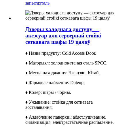
запыт
дэталь
Дзверы халоднага доступу —
аксэсуар для сервернай стойкі
сеткавага шафы 19 цаляў
♦ Назва прадукту: Cold Access Door.
♦ Матэрыял: холоднокатаная сталь SPCC.
♦ Месца паходжання: Чжэцзян, Кітай.
♦ Фірмовае найменне: Dateup.
♦ Колер: шэры / чорны.
♦ Ужыванне: стойка для сеткавага
абсталявання.
♦ Аздабленне паверхні: абястлушчванне,
силанизация, электрастатычнае распыленне.