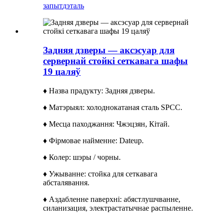
запыт
дэталь
Задняя дзверы — аксэсуар для
сервернай стойкі сеткавага шафы
19 цаляў
♦ Назва прадукту: Задняя дзверы.
♦ Матэрыял: холоднокатаная сталь SPCC.
♦ Месца паходжання: Чжэцзян, Кітай.
♦ Фірмовае найменне: Dateup.
♦ Колер: шэры / чорны.
♦ Ужыванне: стойка для сеткавага
абсталявання.
♦ Аздабленне паверхні: абястлушчванне,
силанизация, электрастатычнае распыленне.