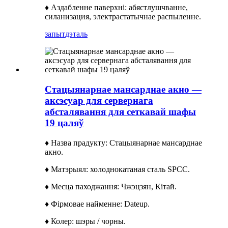
♦ Аздабленне паверхні: абястлушчванне,
силанизация, электрастатычнае распыленне.
запыт
дэталь
Стацыянарнае мансарднае акно —
аксэсуар для сервернага
абсталявання для сеткавай шафы
19 цаляў
♦ Назва прадукту: Стацыянарнае мансарднае
акно.
♦ Матэрыял: холоднокатаная сталь SPCC.
♦ Месца паходжання: Чжэцзян, Кітай.
♦ Фірмовае найменне: Dateup.
♦ Колер: шэры / чорны.