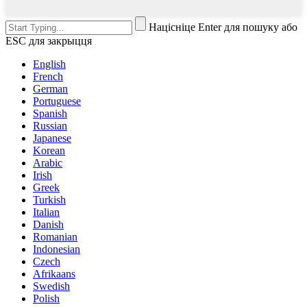
Націсніце Enter для пошуку або
ESC для закрыцця
English
French
German
Portuguese
Spanish
Russian
Japanese
Korean
Arabic
Irish
Greek
Turkish
Italian
Danish
Romanian
Indonesian
Czech
Afrikaans
Swedish
Polish