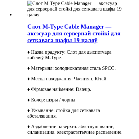
Слот M-Type Cable Manager —
аксэсуар для сервернай стойкі для
сеткавага шафы 19 цаляў
♦ Назва прадукту: Слот для дыспетчара
кабеляў M-Type.
♦ Матэрыял: холоднокатаная сталь SPCC.
♦ Месца паходжання: Чжэцзян, Кітай.
♦ Фірмовае найменне: Dateup.
♦ Колер: шэры / чорны.
♦ Ужыванне: стойка для сеткавага
абсталявання.
♦ Аздабленне паверхні: абястлушчванне,
силанизация, электрастатычнае распыленне.