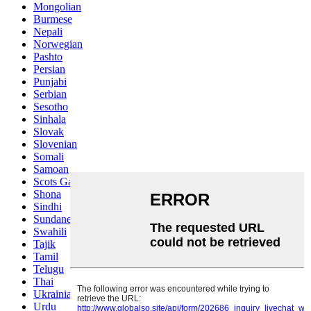
Mongolian
Burmese
Nepali
Norwegian
Pashto
Persian
Punjabi
Serbian
Sesotho
Sinhala
Slovak
Slovenian
Somali
Samoan
Scots Gaelic
Shona
Sindhi
Sundanese
Swahili
Tajik
Tamil
Telugu
Thai
Ukrainian
Urdu