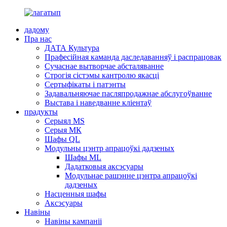
дадому
Пра нас
ДАТА Культура
Прафесійная каманда даследаванняў і распрацовак
Сучаснае вытворчае абсталяванне
Строгія сістэмы кантролю якасці
Сертыфікаты і патэнты
Задавальняючае пасляпродажнае абслугоўванне
Выстава і наведванне кліентаў
прадукты
Серыял MS
Серыя МК
Шафы QL
Модульны цэнтр апрацоўкі дадзеных
Шафы ML
Дадатковыя аксэсуары
Модульнае рашэнне цэнтра апрацоўкі
дадзеных
Насценныя шафы
Аксэсуары
Навіны
Навіны кампаніі