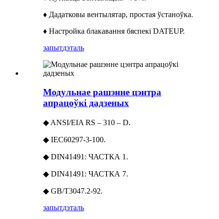
♦ Дадатковы вентылятар, простая ўстаноўка.
♦ Настройка блакавання бяспекі DATEUP.
запыт
дэталь
Модульнае рашэнне цэнтра
апрацоўкі дадзеных
◆ ANSI/EIA RS – 310 – D.
◆ IEC60297-3-100.
◆ DIN41491: ЧАСТКА 1.
◆ DIN41491: ЧАСТКА 7.
◆ GB/T3047.2-92.
запыт
дэталь