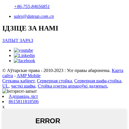
+86-755-84656851
sales@dateup.com.cn
ІДЗІЦЕ ЗА НАМІ
ЗАПЫТ ЗАРАЗ
© Аўтарскае права - 2010-2023 : Усе правы абаронены.
Карта
сайта
-
AMP Mobile
Сеткавы кабінет
,
Серверная стойка
,
Серверная шафа-стойка
,
UL
,
часткі шафы
,
Стойка цэнтра апрацоўкі дадзеных
,
Адправіць ліст
8615811818506
x