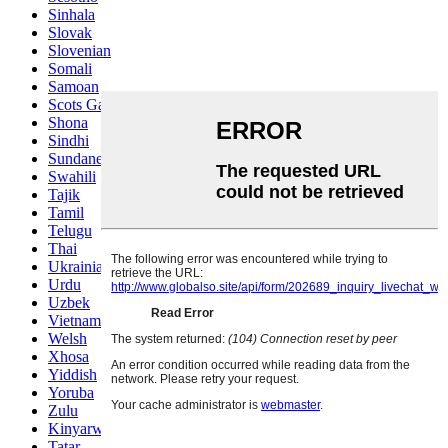
Sinhala
Slovak
Slovenian
Somali
Samoan
Scots Gaelic
Shona
Sindhi
Sundanese
Swahili
Tajik
Tamil
Telugu
Thai
Ukrainian
Urdu
Uzbek
Vietnamese
Welsh
Xhosa
Yiddish
Yoruba
Zulu
Kinyarwanda
Tatar