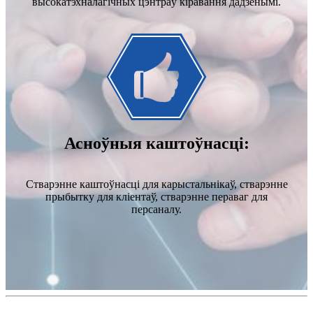
высокатэхналагічных цэнтраў кіравання дадзенымі.
Асноўныя каштоўнасці:
Стварэнне каштоўнасці для карыстальнікаў, стварэнне
прыбытку для кліентаў, стварэнне пераваг для
персаналу.