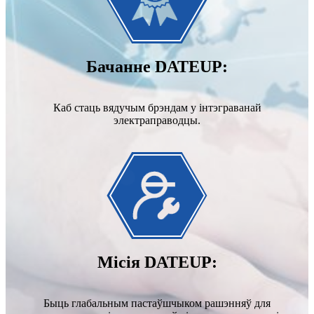
Бачанне DATEUP:
Каб стаць вядучым брэндам у інтэграванай
электраправодцы.
Місія DATEUP:
Быць глабальным пастаўшчыком рашэнняў для