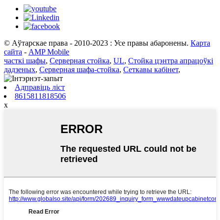
© Аўтарскае права - 2010-2023 : Усе правы абаронены.
Карта
сайта
-
AMP Mobile
часткі шафы
,
Серверная стойка
,
UL
,
Стойка цэнтра апрацоўкі
дадзеных
,
Серверная шафа-стойка
,
Сеткавы кабінет
,
Адправіць ліст
8615811818506
x