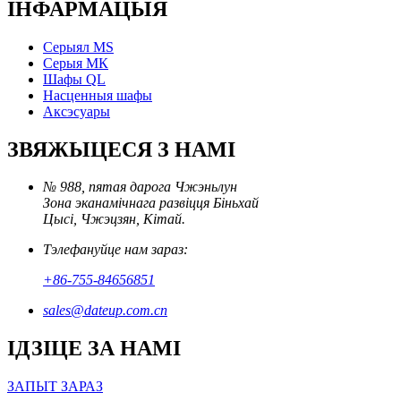
ІНФАРМАЦЫЯ
Серыял MS
Серыя МК
Шафы QL
Насценныя шафы
Аксэсуары
ЗВЯЖЫЦЕСЯ З НАМІ
№ 988, пятая дарога Чжэньлун
Зона эканамічнага развіцця Біньхай
Цысі, Чжэцзян, Кітай.
Тэлефануйце нам зараз:
+86-755-84656851
sales@dateup.com.cn
ІДЗІЦЕ ЗА НАМІ
ЗАПЫТ ЗАРАЗ