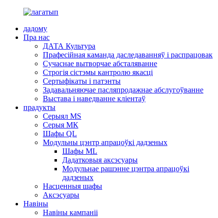
дадому
Пра нас
ДАТА Культура
Прафесійная каманда даследаванняў і распрацовак
Сучаснае вытворчае абсталяванне
Строгія сістэмы кантролю якасці
Сертыфікаты і патэнты
Задавальняючае пасляпродажнае абслугоўванне
Выстава і наведванне кліентаў
прадукты
Серыял MS
Серыя МК
Шафы QL
Модульны цэнтр апрацоўкі дадзеных
Шафы ML
Дадатковыя аксэсуары
Модульнае рашэнне цэнтра апрацоўкі
дадзеных
Насценныя шафы
Аксэсуары
Навіны
Навіны кампаніі