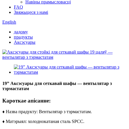
Навіны прамысловасці
FAQ
Звяжыцеся з намі
English
дадому
прадукты
Аксэсуары
19” Аксэсуары для сеткавай шафы — вентылятар з
тэрмастатам
Кароткае апісанне:
♦ Назва прадукту: Вентылятар з тэрмастатам.
♦ Матэрыял: холоднокатаная сталь SPCC.