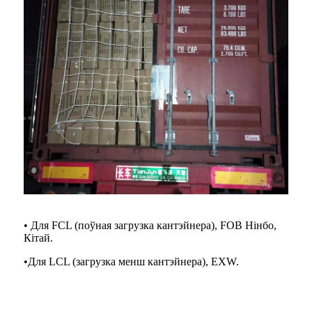
• Для FCL (поўная загрузка кантэйнера), FOB Нінбо,
Кітай.
•
Для LCL (загрузка менш кантэйнера), EXW.