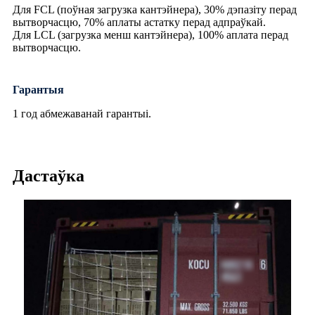
Для FCL (поўная загрузка кантэйнера), 30% дэпазіту перад
вытворчасцю, 70% аплаты астатку перад адпраўкай.
Для LCL (загрузка менш кантэйнера), 100% аплата перад
вытворчасцю.
Гарантыя
1 год абмежаванай гарантыі.
Дастаўка