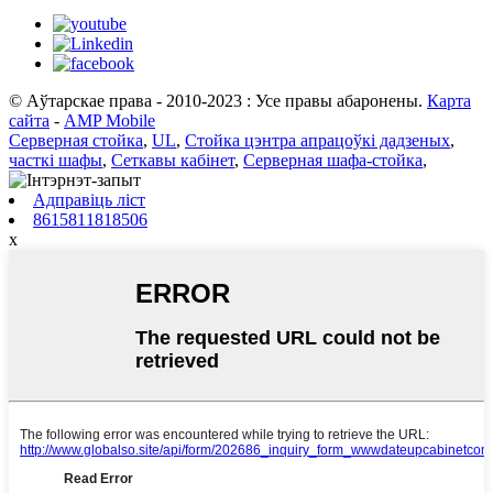
© Аўтарскае права - 2010-2023 : Усе правы абаронены.
Карта
сайта
-
AMP Mobile
Серверная стойка
,
UL
,
Стойка цэнтра апрацоўкі дадзеных
,
часткі шафы
,
Сеткавы кабінет
,
Серверная шафа-стойка
,
Адправіць ліст
8615811818506
x