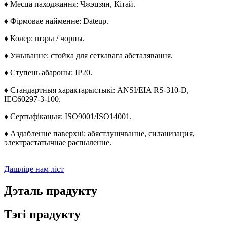
♦ Месца паходжання: Чжэцзян, Кітай.
♦ Фірмовае найменне: Dateup.
♦ Колер: шэры / чорны.
♦ Ужыванне: стойка для сеткавага абсталявання.
♦ Ступень абароны: IP20.
♦ Стандартныя характарыстыкі: ANSI/EIA RS-310-D,
IEC60297-3-100.
♦ Сертыфікацыя: ISO9001/ISO14001.
♦ Аздабленне паверхні: абястлушчванне, силанизация,
электрастатычнае распыленне.
Дашліце нам ліст
Дэталь прадукту
Тэгі прадукту