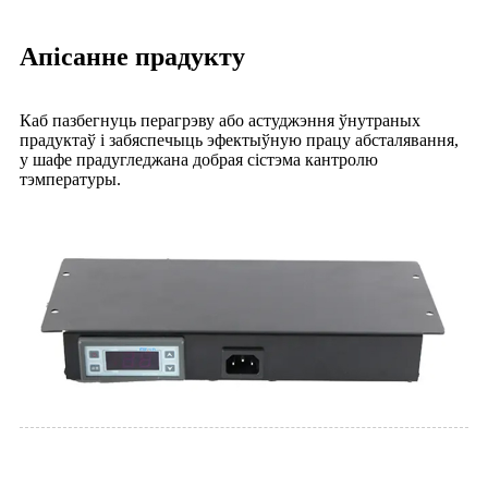
Апісанне прадукту
Каб пазбегнуць перагрэву або астуджэння ўнутраных
прадуктаў і забяспечыць эфектыўную працу абсталявання,
у шафе прадугледжана добрая сістэма кантролю
тэмпературы.