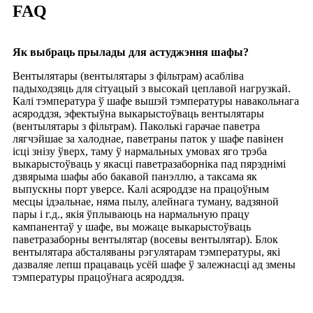
FAQ
Як выбраць прылады для астуджэння шафы?
Вентылятары (вентылятары з фільтрам) асабліва
падыходзяць для сітуацый з высокай цеплавой нагрузкай.
Калі тэмпература ў шафе вышэй тэмпературы навакольнага
асяроддзя, эфектыўна выкарыстоўваць вентылятары
(вентылятары з фільтрам). Паколькі гарачае паветра
лягчэйшае за халоднае, паветраны паток у шафе павінен
ісці знізу ўверх, таму ў нармальных умовах яго трэба
выкарыстоўваць у якасці паветразаборніка пад пярэднімі
дзвярыма шафы або бакавой панэллю, а таксама як
выпускны порт уверсе. Калі асяроддзе на працоўным
месцы ідэальнае, няма пылу, алейнага туману, вадзяной
пары і г.д., якія ўплываюць на нармальную працу
кампанентаў у шафе, вы можаце выкарыстоўваць
паветразаборны вентылятар (восевы вентылятар). Блок
вентылятара абсталяваны рэгулятарам тэмпературы, які
дазваляе лепш працаваць усёй шафе ў залежнасці ад змены
тэмпературы працоўнага асяроддзя.