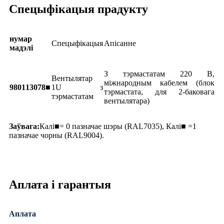
Спецыфікацыя прадукту
нумар
Спецыфікацыя
Апісанне
мадэлі
З тэрмастатам 220 В,
Вентылятар
міжнародным кабелем (блок
980113078■
1U з
тэрмастата, для 2-баковага
тэрмастатам
вентылятара)
Заўвага:
Калі■= 0 пазначае шэры (RAL7035), Калі■ =1
пазначае чорны (RAL9004).
Аплата і гарантыя
Аплата