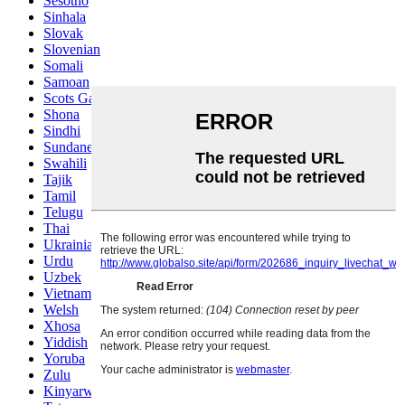
Sesotho
Sinhala
Slovak
Slovenian
Somali
Samoan
Scots Gaelic
Shona
Sindhi
Sundanese
Swahili
Tajik
Tamil
Telugu
Thai
Ukrainian
Urdu
Uzbek
Vietnamese
Welsh
Xhosa
Yiddish
Yoruba
Zulu
Kinyarwanda