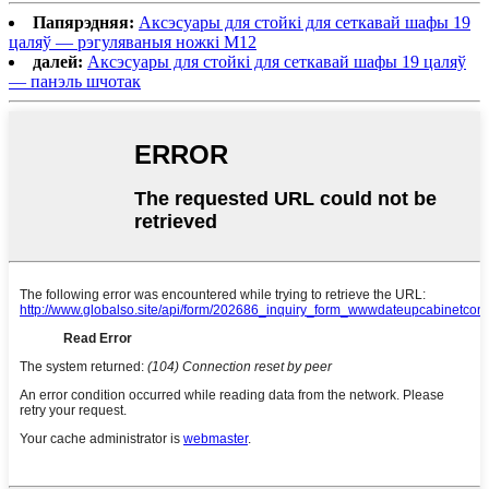
Папярэдняя:
Аксэсуары для стойкі для сеткавай шафы 19
цаляў — рэгуляваныя ножкі M12
далей:
Аксэсуары для стойкі для сеткавай шафы 19 цаляў
— панэль шчотак