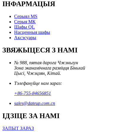
ІНФАРМАЦЫЯ
Серыял MS
Серыя МК
Шафы QL
Насценныя шафы
Аксэсуары
ЗВЯЖЫЦЕСЯ З НАМІ
№ 988, пятая дарога Чжэньлун
Зона эканамічнага развіцця Біньхай
Цысі, Чжэцзян, Кітай.
Тэлефануйце нам зараз:
+86-755-84656851
sales@dateup.com.cn
ІДЗІЦЕ ЗА НАМІ
ЗАПЫТ ЗАРАЗ