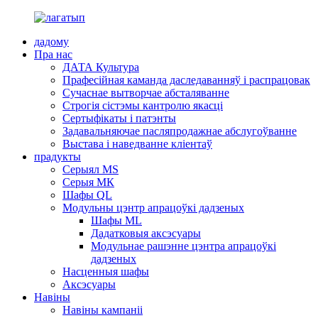
дадому
Пра нас
ДАТА Культура
Прафесійная каманда даследаванняў і распрацовак
Сучаснае вытворчае абсталяванне
Строгія сістэмы кантролю якасці
Сертыфікаты і патэнты
Задавальняючае пасляпродажнае абслугоўванне
Выстава і наведванне кліентаў
прадукты
Серыял MS
Серыя МК
Шафы QL
Модульны цэнтр апрацоўкі дадзеных
Шафы ML
Дадатковыя аксэсуары
Модульнае рашэнне цэнтра апрацоўкі
дадзеных
Насценныя шафы
Аксэсуары
Навіны
Навіны кампаніі