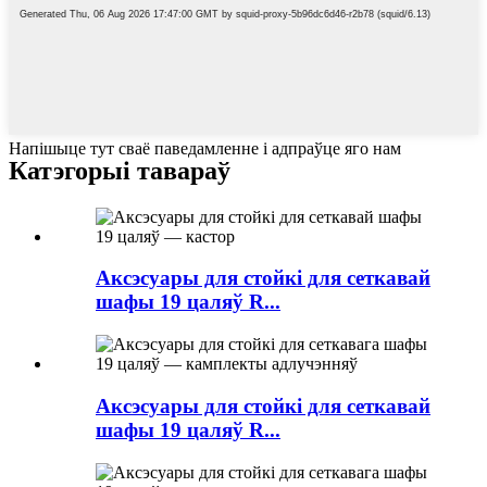
Напішыце тут сваё паведамленне і адпраўце яго нам
Катэгорыі тавараў
Аксэсуары для стойкі для сеткавай
шафы 19 цаляў R...
Аксэсуары для стойкі для сеткавай
шафы 19 цаляў R...